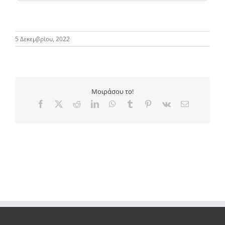
5 Δεκεμβρίου, 2022
Μοιράσου το!
Facebook
X
Reddit
LinkedIn
WhatsApp
Tumblr
Pinterest
Vk
Email