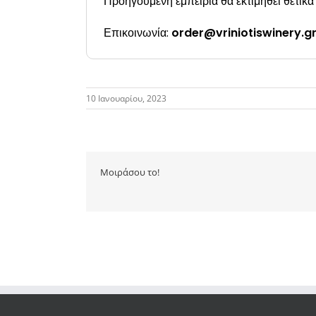
Προηγούμενη εμπειρία θα εκτιμηθεί θετικά
Επικοινωνία:
order@vriniotiswinery.g
10 Ιανουαρίου, 2023
Μοιράσου το!