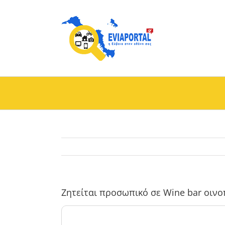
Skip
to
content
Ζητείται προσωπικό σε Wine bar οιν