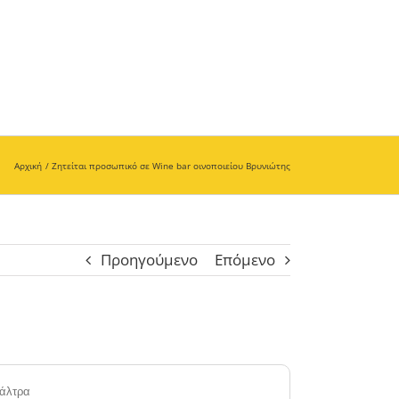
Αρχική
Ζητείται προσωπικό σε Wine bar οινοποιείου Βρυνιώτης
Προηγούμενο
Επόμενο
ιάλτρα