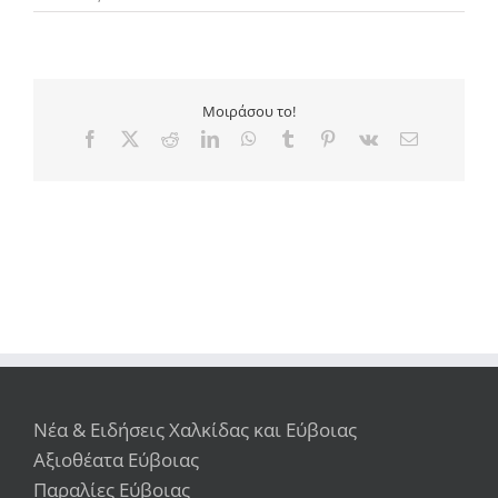
Μοιράσου το!
Facebook
X
Reddit
LinkedIn
WhatsApp
Tumblr
Pinterest
Vk
Email
Νέα & Ειδήσεις Χαλκίδας και Εύβοιας
Αξιοθέατα Εύβοιας
Παραλίες Εύβοιας